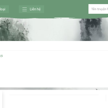
loại
Liên hệ
ẠI