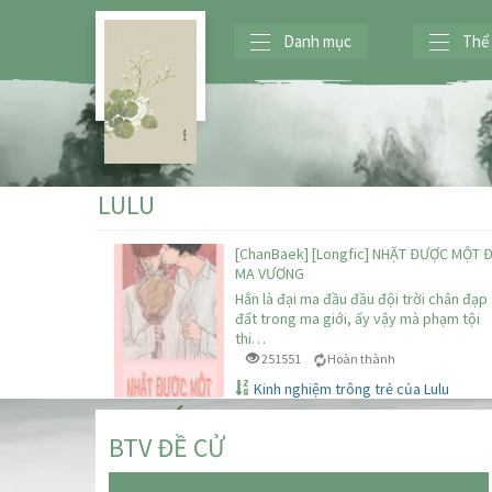
Danh mục
Thể 
LULU
[ChanBaek] [Longfic] NHẶT ĐƯỢC MỘT Đ
MA VƯƠNG
Hắn là đại ma đầu đầu đội trời chân đạp
đất trong ma giới, ấy vậy mà phạm tội
thi…
251551
Hoàn thành
Kinh nghiệm trông trẻ của Lulu
BTV ĐỀ CỬ