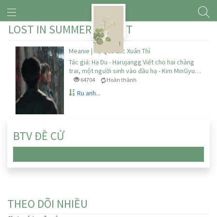
LOST IN SUMMER FOREST
Meanie | Hạ Qua Lúc Xuân Thì
Tác giả: Hạ Du - Harujangg Viết cho hai chàng
trai, một người sinh vào đầu hạ - Kim MinGyu…
64704
Hoàn thành
Ru anh...
BTV ĐỀ CỬ
Chưa có truyện nào
THEO DÕI NHIỀU