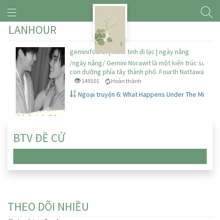
LANHOUR
geminifourth | hành tinh đi lạc | ngày nắng
/ngày nắng/ Gemini Norawit là một kiến trúc sư sốn
con đường phía tây thành phố. Fourth Nattawat là…
149101
Hoàn thành
Ngoại truyện 6: What Happens Under The Mistlet
BTV ĐỀ CỬ
Chưa có truyện nào
THEO DÕI NHIỀU