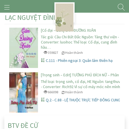
LẠC NGUYỆT ĐÌNH
[Cổ đại – Edit] CẨM ĐƯỜNG XUÂN
Tác giả: Cầu Chi Bất Đắc Nguồn: Tàng thư viện -
Converter: luoihoc Thể loại: Cổ đại, cung đình
hầu…
359827
Hoàn thành
C.111 - Phiên ngoại 3: Quân lâm thiên hạ
[Trọng sinh – Edit] TƯỚNG PHỦ ĐÍCH NỮ – Phần 1
Thể loại: trọng sinh, cổ đại, HE Nguồn: tangthuvien.
- Converter: Rich92 Vì sự cố máy móc nên mình đã…
666098
Hoàn thành
Q.2 - C.88 - LỆ THUỘC TRỰC TIẾP ĐÔNG CUNG THÁI
BTV ĐỀ CỬ