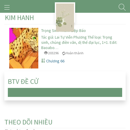
KIM HANH
Trọng Sinh Thành Liệp Báo
Tác giả: Lai Tự Viễn Phương Thể loại: Trọng
sinh, chủng điền văn, dị thế đại lục, 1×1. Edit:
Baoabo…
203296
Hoàn thành
Chương 66
BTV ĐỀ CỬ
Chưa có truyện nào
THEO DÕI NHIỀU