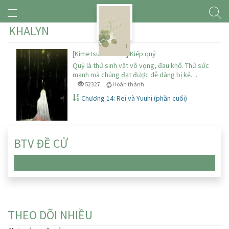
KHALYN
[Kimetsu no Yaiba] Kiếp quỷ
Quỷ là thứ sinh vật vô vọng, đau khổ. Thứ sức
mạnh mà chúng đạt được dễ dàng bị kẻ…
52327
Hoàn thành
Chương 14: Rei và Yuuhi (phần cuối)
BTV ĐỀ CỬ
Chưa có truyện nào
THEO DÕI NHIỀU