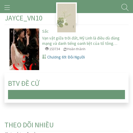
JAYCE_VN10
Sắc
Vạn vật giữa trời đất, Mỹ Linh là điều dù dùng
mạng và danh tiếng oanh liệt của tổ tông…
153734
Hoàn thành
Chương 69: Đôi Người
BTV ĐỀ CỬ
Chưa có truyện nào
THEO DÕI NHIỀU