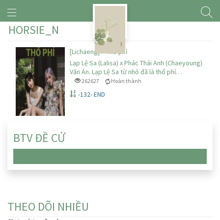
HORSIE_N
[Lichaeng] – Thổ phỉ
Lạp Lệ Sa (Lalisa) x Phác Thái Anh (Chaeyoung)
Văn Án. Lạp Lệ Sa từ nhỏ đã là thổ phỉ…
262627
Hoàn thành
-132- END
BTV ĐỀ CỬ
Chưa có truyện nào
THEO DÕI NHIỀU