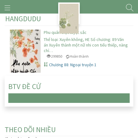
HANGDUDU
Phu quân thật tuyệt sắc
Thể loại: Xuyên không, HE Số chương: 89 Văn
án Xuyên thành một nữ nhi con tiểu thiếp, nàng
chỉ…
299850
Hoàn thành
Chương 88: Ngoại truyện 1
BTV ĐỀ CỬ
Chưa có truyện nào
THEO DÕI NHIỀU