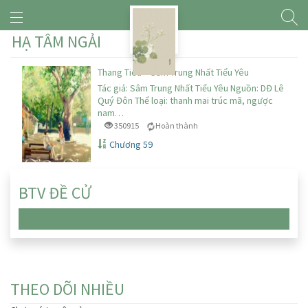
HẠ TÂM NGẢI
Thang Tiêu – Sâm Trung Nhất Tiểu Yêu
Tác giả: Sâm Trung Nhất Tiểu Yêu Nguồn: DĐ Lê
Quý Đôn Thể loại: thanh mai trúc mã, ngược
nam…
350915
Hoàn thành
Chương 59
BTV ĐỀ CỬ
Chưa có truyện nào
THEO DÕI NHIỀU