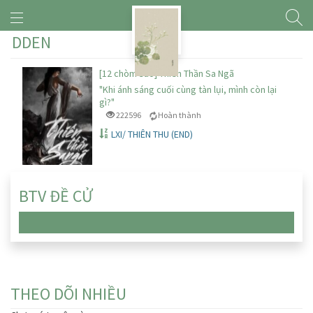
DDEN
[12 chòm sao] Thiên Thần Sa Ngã
"Khi ánh sáng cuối cùng tàn lụi, mình còn lại
gì?"
222596
Hoàn thành
LXI/ THIÊN THU (END)
BTV ĐỀ CỬ
Chưa có truyện nào
THEO DÕI NHIỀU