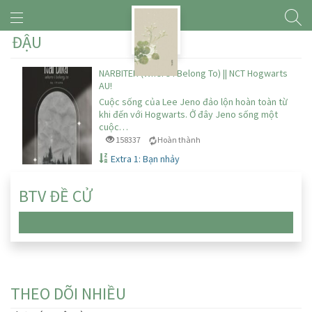
ĐẬU
NARBITER (Where I Belong To) || NCT Hogwarts
AU!
Cuộc sống của Lee Jeno đảo lộn hoàn toàn từ
khi đến với Hogwarts. Ở đây Jeno sống một
cuộc…
158337
Hoàn thành
Extra 1: Bạn nhảy
BTV ĐỀ CỬ
Chưa có truyện nào
THEO DÕI NHIỀU