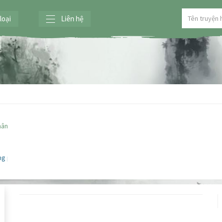
loại
Liên hệ
 nhân HP, xuyên không, huynh đệ văn,
ng phải ông nội mà là ba ba của con