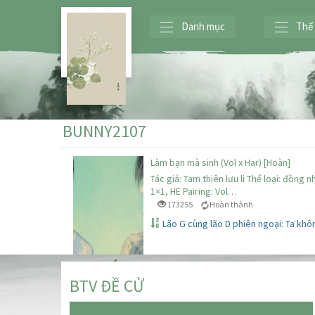
Danh mục
Thể 
BUNNY2107
Làm bạn mà sinh (Vol x Har) [Hoàn]
Tác giả: Tam thiên lưu li Thể loại: đồng
1×1, HE Pairing: Vol…
173255
Hoàn thành
Lão G cùng lão D phiên ngoại: Ta khô
BTV ĐỀ CỬ