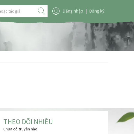
Đăng nhập
|
Đăng ký
THEO DÕI NHIỀU
Chưa có truyện nào