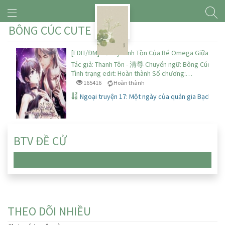
BÔNG CÚC CUTE
[EDIT/ĐM] Sổ Tay Sinh Tồn Của Bé Omega Giữa Các V
Tác giả: Thanh Tôn - 清尊 Chuyển ngữ: Bông Cúc Cute
Tình trạng edit: Hoàn thành Số chương:…
165416
Hoàn thành
Ngoại truyện 17: Một ngày của quản gia Bạch sẽ 
BTV ĐỀ CỬ
Chưa có truyện nào
THEO DÕI NHIỀU