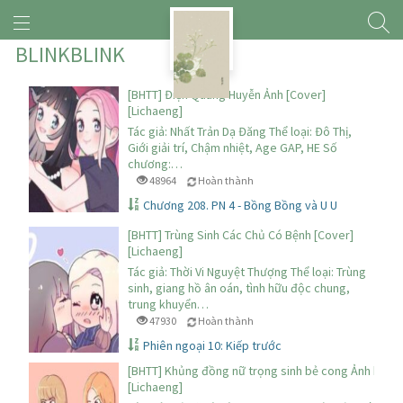
BLINKBLINK
[BHTT] Điện Quang Huyễn Ảnh [Cover]
[Lichaeng]
Tác giả: Nhất Trản Dạ Đăng Thể loại: Đô Thị,
Giới giải trí, Chậm nhiệt, Age GAP, HE Số
chương:…
48964
Hoàn thành
Chương 208. PN 4 - Bồng Bồng và U U
[BHTT] Trùng Sinh Các Chủ Có Bệnh [Cover]
[Lichaeng]
Tác giả: Thời Vi Nguyệt Thượng Thể loại: Trùng
sinh, giang hồ ân oán, tình hữu độc chung,
trung khuyển…
47930
Hoàn thành
Phiên ngoại 10: Kiếp trước
[BHTT] Khủng đồng nữ trọng sinh bẻ cong Ảnh hậu [
[Lichaeng]