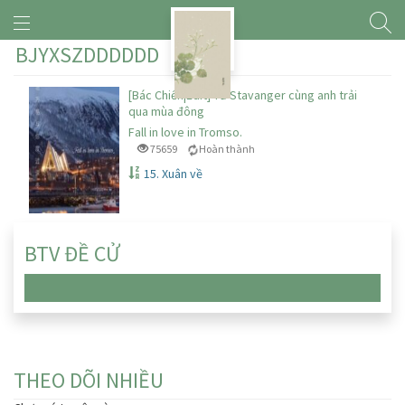
BJYXSZDDDDDD
[Bác Chiến|Edit] Từ Stavanger cùng anh trải
qua mùa đông
Fall in love in Tromso.
75659
Hoàn thành
15. Xuân về
BTV ĐỀ CỬ
Chưa có truyện nào
THEO DÕI NHIỀU