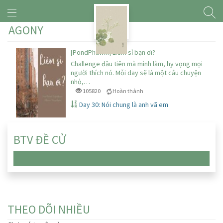
AGONY
[PondPhuwin] Liêm sỉ bạn ơi?
Challenge đầu tiên mà mình làm, hy vọng mọi
người thích nó. Mỗi day sẽ là một câu chuyện
nhỏ,…
105820
Hoàn thành
Day 30: Nói chung là anh vã em
BTV ĐỀ CỬ
Chưa có truyện nào
THEO DÕI NHIỀU