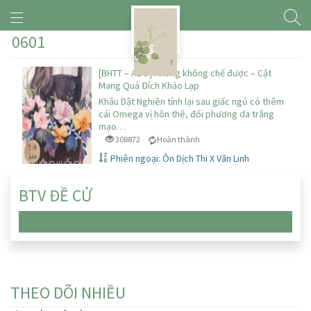
0601
[BHTT – ABO] Không khống chế được – Cật
Mang Quả Đích Khảo Lạp
Khâu Dật Nghiên tỉnh lại sau giấc ngủ có thêm
cái Omega vị hôn thê, đối phương da trắng
mạo…
308872
Hoàn thành
Phiên ngoại: Ôn Dịch Thi X Văn Linh
BTV ĐỀ CỬ
Chưa có truyện nào
THEO DÕI NHIỀU