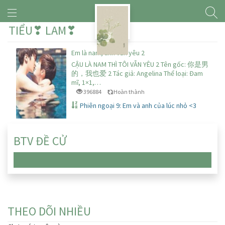
TIỂU❣ LAM❣
Em là nam, anh vẫn yêu 2
CẬU LÀ NAM THÌ TÔI VẪN YÊU 2 Tên gốc: 你是男
的，我也爱 2 Tác giả: Angelina Thể loại: Đam
mĩ, 1×1,…
396884
Hoàn thành
Phiên ngoại 9: Em và anh của lúc nhỏ <3
BTV ĐỀ CỬ
Chưa có truyện nào
THEO DÕI NHIỀU