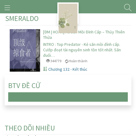
SMERALDO
[ĐM | HOÀN] Kẻ Săn Mồi Đỉnh Cấp – Thủy Thiên
Thừa
INTRO : Top Predator - Kẻ săn mồi đỉnh cấp.
Cướp đoạt tài nguyên sinh tồn tốt nhất. Săn
đuổi…
344779
Hoàn thành
Chương 132 - Kết thúc
BTV ĐỀ CỬ
Chưa có truyện nào
THEO DÕI NHIỀU