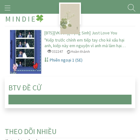
M I N D I E
[BTS]{VKook}[Trọng Sinh] Just Love You
"Kiếp trước chính em tiếp tay cho kẻ xấu hại
anh, kiếp này em nguyện vì anh mà làm hại…
332247
Hoàn thành
Phiên ngoại 1 (SE)
BTV ĐỀ CỬ
Chưa có truyện nào
THEO DÕI NHIỀU