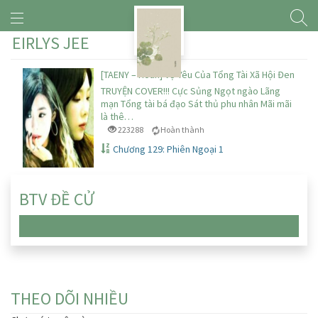
EIRLYS JEE
[TAENY – Hoàn] Vợ Yêu Của Tổng Tài Xã Hội Đen
TRUYỆN COVER!!! Cực Sủng Ngọt ngào Lãng
mạn Tổng tài bá đạo Sát thủ phu nhân Mãi mãi
là thê…
223288
Hoàn thành
Chương 129: Phiên Ngoại 1
BTV ĐỀ CỬ
Chưa có truyện nào
THEO DÕI NHIỀU