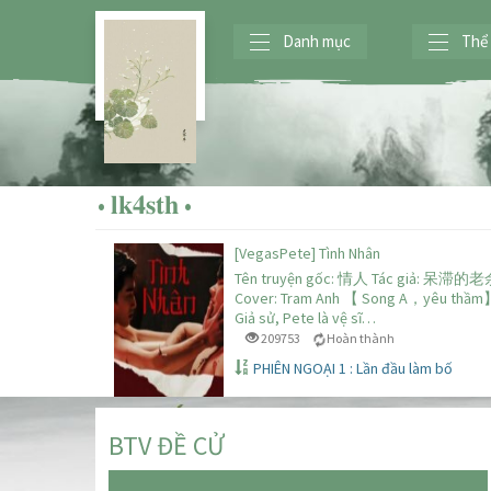
Danh mục
Thể 
• 𝐥𝐤𝟒𝐬𝐭𝐡 •
[VegasPete] Tình Nhân
Tên truyện gốc: 情人 Tác giả: 呆滞的
Cover: Tram Anh 【 Song A，yêu thầm
Giả sử, Pete là vệ sĩ…
209753
Hoàn thành
PHIÊN NGOẠI 1 : Lần đầu làm bố
BTV ĐỀ CỬ