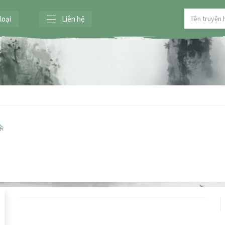
loại
Liên hệ
老余
】