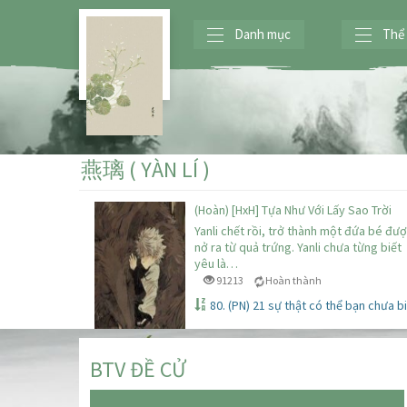
Danh mục
Thể 
燕璃 ( YÀN LÍ )
(Hoàn) [HxH] Tựa Như Với Lấy Sao Trời
Yanli chết rồi, trở thành một đứa bé đư
nở ra từ quả trứng. Yanli chưa từng biết
yêu là…
91213
Hoàn thành
80. (PN) 21 sự thật có thể bạn chưa b
BTV ĐỀ CỬ