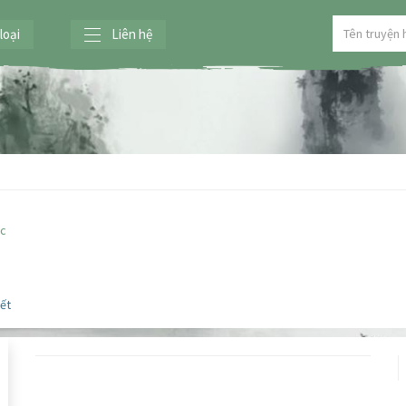
loại
Liên hệ
ợc
iết