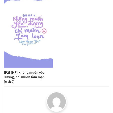
{P2} [HP] Không muốn yêu
đương, chỉ muốn làm loạn
[𝙚𝙙𝙞𝙩]