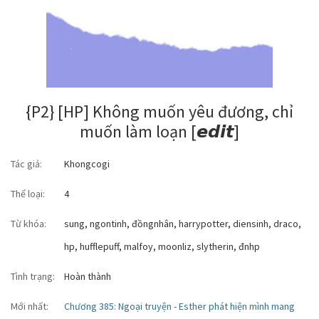
{P2} [HP] Không muốn yêu đương, chỉ
muốn làm loạn [𝙚𝙙𝙞𝙩]
Tác giả:
Khongcogi
Thể loại:
4
Từ khóa:
sung
,
ngontinh
,
đồngnhân
,
harrypotter
,
diensinh
,
draco
,
hp
,
hufflepuff
,
malfoy
,
moonliz
,
slytherin
,
đnhp
Tình trạng:
Hoàn thành
Mới nhất:
Chương 385: Ngoại truyện - Esther phát hiện mình mang